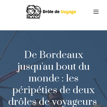
Skip
to
M
content
De Bordeaux
jusqu'au bout du
monde : les
péripéties de deux
drôles de voyageurs