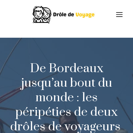
Skip
to
M
content
De Bordeaux
jusqu’au bout du
monde : les
péripéties de deux
drôles de voyageurs