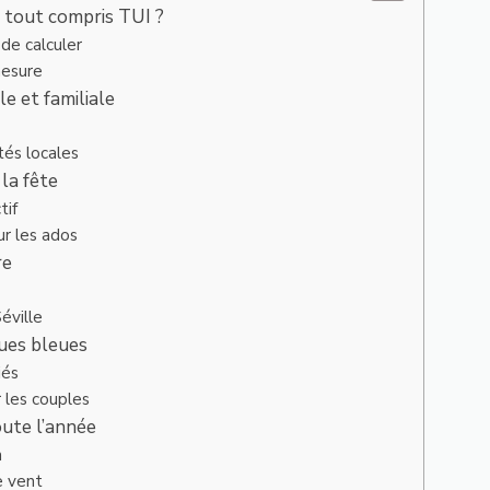
 tout compris TUI ?
 de calculer
mesure
e et familiale
tés locales
la fête
tif
r les ados
re
éville
ques bleues
iés
 les couples
oute l’année
n
e vent