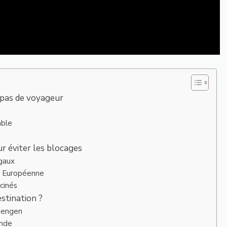
s pas de voyageur
able
ur éviter les blocages
égaux
on Européenne
cinés
stination ?
chengen
ande