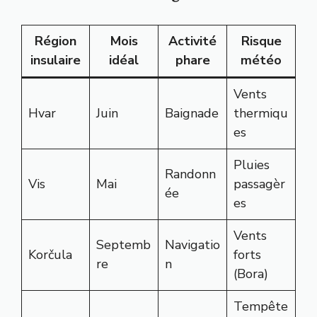
Région
Mois
Activité
Risque
insulaire
idéal
phare
météo
Vents
Hvar
Juin
Baignade
thermiqu
es
Pluies
Randonn
Vis
Mai
passagèr
ée
es
Vents
Septemb
Navigatio
Korčula
forts
re
n
(Bora)
Tempête