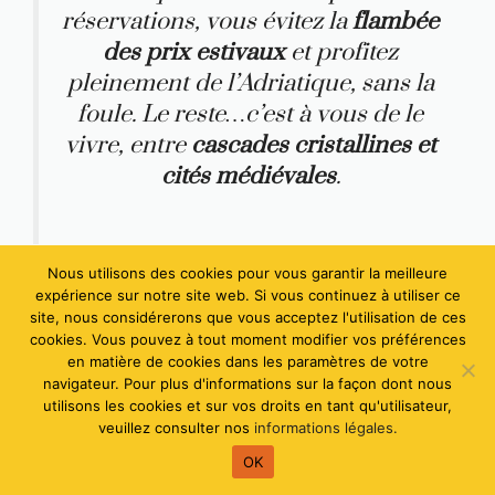
réservations, vous évitez la
flambée
des prix estivaux
et profitez
pleinement de l’Adriatique, sans la
foule. Le reste…c’est à vous de le
vivre, entre
cascades cristallines et
cités médiévales
.
Nous utilisons des cookies pour vous garantir la meilleure
FAQ
expérience sur notre site web. Si vous continuez à utiliser ce
site, nous considérerons que vous acceptez l'utilisation de ces
cookies. Vous pouvez à tout moment modifier vos préférences
Quelle est la meilleure période
en matière de cookies dans les paramètres de votre
navigateur. Pour plus d'informations sur la façon dont nous
pour visiter la Croatie et profiter
utilisons les cookies et sur vos droits en tant qu'utilisateur,
du soleil ?
veuillez consulter nos
informations légales.
OK
Pour nous, la
période idéale s’étend de mai à